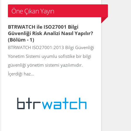
c
Öne Çıkan Yayın
h
f
BTRWATCH ile ISO27001 Bilgi
o
Güvenliği Risk Analizi Nasıl Yapılır?
r
(Bölüm - 1)
:
BTRWATCH ISO27001:2013 Bilgi Güvenliği
Yönetim Sistemi uyumlu sofistike bir bilgi
güvenliği yönetim sistemi yazılımıdır.
İçerdiği haz...