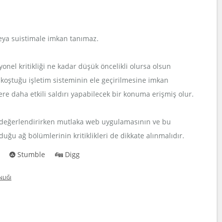
eya suistimale imkan tanımaz.
onel kritikliği ne kadar düşük öncelikli olursa olsun
 koştuğu işletim sisteminin ele geçirilmesine imkan
re daha etkili saldırı yapabilecek bir konuma erişmiş olur.
i değerlendirirken mutlaka web uygulamasının ve bu
ğu ağ bölümlerinin kritiklikleri de dikkate alınmalıdır.
Stumble
Digg
LIĞI