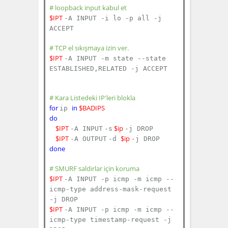
# loopback input kabul et
$IPT
-A INPUT -i lo -p all -j
ACCEPT
# TCP el sıkışmaya izin ver.
$IPT
-A INPUT -m state --state
ESTABLISHED,RELATED -j ACCEPT
# Kara Listedeki IP'leri blokla
for
in
$BADIPS
ip
do
$IPT
$ip
-A INPUT
-s
-j DROP
$IPT
$ip
-A OUTPUT
-d
-j DROP
done
# SMURF saldırlar için koruma
$IPT
-A INPUT -p icmp -m icmp --
icmp-type address-mask-request
-j DROP
$IPT
-A INPUT -p icmp -m icmp --
icmp-type timestamp-request -j