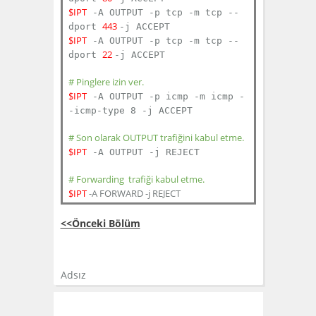
$IPT
-A OUTPUT -p tcp -m tcp --
443
dport
-j ACCEPT
$IPT
-A OUTPUT -p tcp -m tcp --
22
dport
-j ACCEPT
# Pinglere izin ver.
$IPT
-A OUTPUT -p icmp -m icmp -
-icmp-type 8 -j ACCEPT
# Son olarak OUTPUT trafiğini kabul etme.
$IPT
-A OUTPUT -j REJECT
# Forwarding trafiği kabul etme.
$IPT
-A FORWARD -j REJECT
<<Önceki Bölüm
Adsız