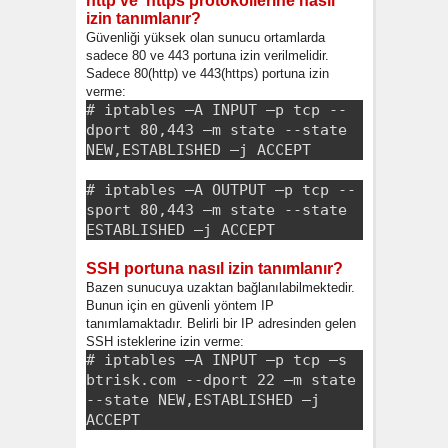
http ve https protokollerine nasıl
izin tanımlanır?
Güvenliği yüksek olan sunucu ortamlarda
sadece 80 ve 443 portuna izin verilmelidir.
Sadece 80(http) ve 443(https) portuna izin
verme:
# iptables –A INPUT –p tcp --
dport 80,443 –m state --state
NEW,ESTABLISHED –j ACCEPT
# iptables –A OUTPUT –p tcp --
sport 80,443 –m state --state
ESTABLISHED –j ACCEPT
SSH portuna nasıl izin tanımlanır?
Bazen sunucuya uzaktan bağlanılabilmektedir.
Bunun için en güvenli yöntem IP
tanımlamaktadır. Belirli bir IP adresinden gelen
SSH isteklerine izin verme:
# iptables –A INPUT –p tcp –s
btrisk.com --dport 22 –m state
--state NEW,ESTABLISHED –j
ACCEPT