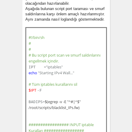
olacağından hazırlanabilir.
Aşağıda bulunan script port taraması ve smurf
saldırılarına karşı önlem amaçlı hazırlanmıştır.
Aynı zamanda nasıl loglandığı göstermektedir.
#!/bin/sh
#
#
# Bu script port scan ve smurf saldırılarını
engellmek içindir.
="iptables"
IPT
echo
"Starting IPv4 Wall..."
# Tüm iptables kurallarını sil
$IPT
-F
=
$(egrep -v -E "^#|^$"
BADIPS
/root/scripts/blacklist_IPs.fw)
################# INPUT iptable
Kuralları #################