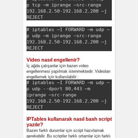
p tcp –m iprange –src-range
192.168.2.50-192.168.2.200 –j
REJECT
# iptables –I FORWARD –m udp –
p udp –m iprange –src-range
192.168.2.50-192.168.2.200 –j
REJECT
Video nasıl engellenir?
İç ağda çalışanlar için bazen video
engellenmesi yapılmak istenmektedir. Videoları
engellemek için kullanılabilir :
# iptables –I FORWARD –m udp –
p udp --dport 80,443 –m
iprange –src-range
192.168.2.50-192.168.2.200 –j
REJECT
IPTables kullanarak nasıl bash script
yazılır?
Bazen farklı durumlar için script hazırlamak
gerekebilir. Bu scriptler farklı ortamlar için farklı