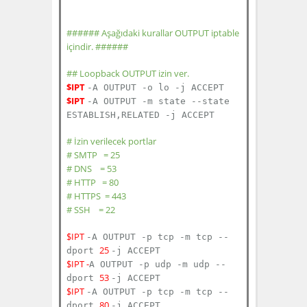
###### Aşağıdaki kurallar OUTPUT iptable
içindir. ######
## Loopback OUTPUT izin ver.
$IPT
-A OUTPUT -o lo -j ACCEPT
$IPT
-A OUTPUT -m state --state
ESTABLISH,RELATED -j
ACCEPT
# İzin verilecek portlar
# SMTP = 25
# DNS = 53
# HTTP = 80
# HTTPS = 443
# SSH = 22
$IPT
-A OUTPUT -p tcp -m tcp --
25
dport
-j ACCEPT
$IPT -
A OUTPUT -p udp -m udp --
53
dport
-j ACCEPT
$IPT
-A OUTPUT -p tcp -m tcp --
80
dport
-j ACCEPT