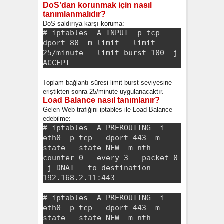
DoS’dan korunmak için nasıl
tanımlanmalıdır?
DoS saldırıya karşı koruma:
# iptables –A INPUT –p tcp –
dport 80 –m limit --limit
25/minute --limit-burst 100 –j
ACCEPT
Toplam bağlantı süresi limit-burst seviyesine
eriştikten sonra 25/minute uygulanacaktır.
Load Balance nasıl tanımlanır?
Gelen Web trafiğini iptables ile Load Balance
edebilme:
# iptables -A PREROUTING -i
eth0 -p tcp --dport 443 -m
state --state NEW -m nth --
counter 0 --every 3 --packet 0
-j DNAT --to-destination
192.168.2.11:443
# iptables -A PREROUTING -i
eth0 -p tcp --dport 443 -m
state --state NEW -m nth --