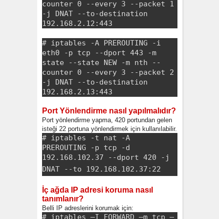
counter 0 --every 3 --packet 1
-j DNAT --to-destination
192.168.2.12:443
# iptables -A PREROUTING -i
eth0 -p tcp --dport 443 -m
state --state NEW -m nth --
counter 0 --every 3 --packet 2
-j DNAT --to-destination
192.168.2.13:443
Port Yönlendirme nasıl yapılmalıdır?
Port yönlendirme yapma, 420 portundan gelen
isteği 22 portuna yönlendirmek için kullanılabilir.
# iptables -t nat -A
PREROUTING -p tcp -d
192.168.102.37 --dport 420 -j
DNAT --to 192.168.102.37:22
İç ağda IP adresi koruma nasıl
tanımlanır?
Belli IP adreslerini korumak için:
# iptables –I FORWARD –m tcp –