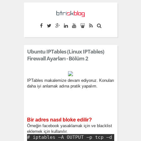
S
k
i
p
t
Ubuntu IPTables (Linux IPTables)
o
Firewall Ayarları - Bölüm 2
c
o
IPTables makalemize devam ediyoruz.
Konuları
n
daha iyi anlamak adına pratik yapalım.
t
e
n
Bir adres nasıl bloke edilir?
t
Örneğin facebook yasaklamak için ve blacklist
eklemek için kullanılır.
# iptables –A OUTPUT –p tcp –d