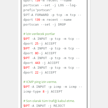
139
dport
-m recent --name
portscan --set -j LOG --log-
"portscan:"
prefix
$IPT -
A FORWARD -p tcp -m tcp --
139
dport
-m recent --name
portscan --set -j DROP
# İzin verilecek portlar
$IPT
-A INPUT -p tcp -m tcp --
25
dport
-j ACCEPT
$IPT
-A INPUT -p tcp -m tcp --
80
dport
-j ACCEPT
$IPT
-A INPUT -p tcp -m tcp --
443
dport
-j ACCEPT
$IPT
-A INPUT -p tcp -m tcp --
22
dport
-j ACCEPT
# ICMP ping izin verme.
$IPT
-A INPUT -p icmp -m icmp --
8
icmp-type
-j ACCEPT
# Son olarak tüm trafiği kabul etme.
$IPT
-A INPUT -j REJECT