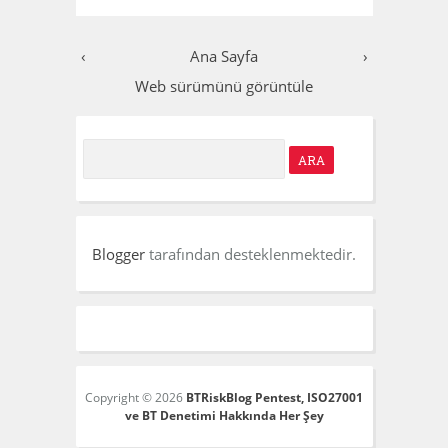
‹
Ana Sayfa
›
Web sürümünü görüntüle
S
e
a
r
Blogger
tarafından desteklenmektedir.
c
h
f
o
r
Copyright ©
2026
BTRiskBlog Pentest, ISO27001
ve BT Denetimi Hakkında Her Şey
: