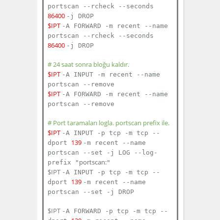
portscan --rcheck --seconds
86400
-j DROP
$IPT
-A FORWARD -m recent --name
portscan --rcheck --seconds
86400
-j DROP
# 24 saat sonra bloğu kaldır.
$IPT
-A INPUT -m recent --name
portscan --remove
$IPT
-A FORWARD -m recent --name
portscan --remove
# Port taramaları logla. portscan prefix ile.
$IPT
-A INPUT -p tcp -m tcp --
139
dport
-m recent --name
portscan --set -j LOG --log-
portscan:
prefix "
"
$IPT
-A INPUT -p tcp -m tcp --
139
dport
-m recent --name
portscan --set -j DROP
$IPT
-A FORWARD -p tcp -m tcp --