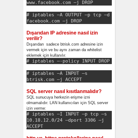
www.facebook.com –j DROP
# iptables –A OUTPUT –p tcp –d
facebook.com –j DROP
Dışarıdan IP adresine nasıl izin
verilir?
Dışarıdan sadece btrisk.com adresine izin
vermek için ve bu aynı zaman da whitelist
eklemek için kullanılır.
# iptables –-policy INPUT DROP
# iptables –A INPUT –s
btrisk.com –j ACCEPT
SQL server nasıl kısıtlanmalıdır?
SQL sunucuya herkezin erişme izni
olmamalıdır. LAN kullanıcıları için SQL server
izin verme:
# iptables –I INPUT –p tcp –s
10.18.12.0/24 –dport 3306 –j
ACCEPT