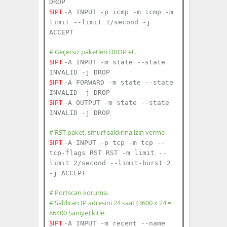
DROP
$IPT
-A INPUT -p icmp -m icmp -m
limit --limit 1/second -j
ACCEPT
# Geçersiz paketleri DROP et.
$IPT
-A INPUT -m state --state
INVALID -j DROP
$IPT
-A FORWARD -m state --state
INVALID -j DROP
$IPT
-A OUTPUT -m state --state
INVALID -j DROP
# RST paket, smurf saldırına izin verme
$IPT
-A INPUT -p tcp -m tcp --
tcp-flags RST RST -m limit --
limit 2/second --limit-burst 2
-j ACCEPT
# Portscan koruma.
# Saldıran IP adresini 24 saat (3600 x 24 =
86400 Saniye) kitle.
$IPT
-A INPUT -m recent --name