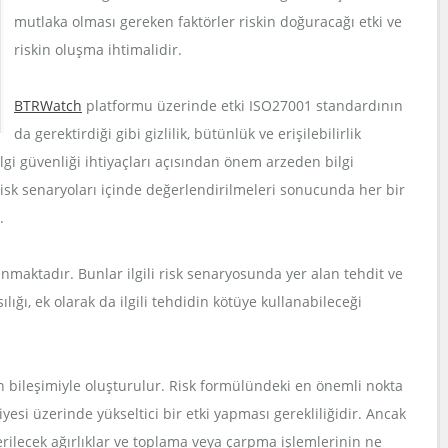
mutlaka olması gereken faktörler riskin doğuracağı etki ve
riskin oluşma ihtimalidir.
BTRWatch
platformu üzerinde etki ISO27001 standardının
da gerektirdiği gibi gizlilik, bütünlük ve erişilebilirlik
bilgi güvenliği ihtiyaçları açısından önem arzeden bilgi
rın risk senaryoları içinde değerlendirilmeleri sonucunda her bir
.
lunmaktadır. Bunlar ilgili risk senaryosunda yer alan tehdit ve
ğı, ek olarak da ilgili tehdidin kötüye kullanabileceği
 bileşimiyle oluşturulur. Risk formülündeki en önemli nokta
viyesi üzerinde yükseltici bir etki yapması gerekliliğidir. Ancak
rilecek ağırlıklar ve toplama veya çarpma işlemlerinin ne