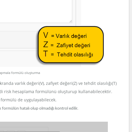
sapmala formülü oluşturma
nda varlık değeri(V), zafiyet değeri(Z) ve tehdit olasılığı(T)
di risk hesaplama formülünü oluşturup kullanabilecektir.
a formülü de uygulayabilecek.
ormülün hatalı olup olmadığı kontrol edilir.