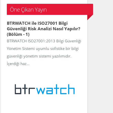
c
Öne Çıkan Yayın
h
f
BTRWATCH ile ISO27001 Bilgi
o
Güvenliği Risk Analizi Nasıl Yapılır?
r
(Bölüm - 1)
:
BTRWATCH ISO27001:2013 Bilgi Güvenliği
Yönetim Sistemi uyumlu sofistike bir bilgi
güvenliği yönetim sistemi yazılımıdır.
İçerdiği haz...