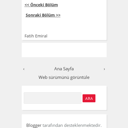
<< Önceki Bölüm
Sonraki Bölüm >>
Fatih Emiral
‹
Ana Sayfa
›
Web sürümünü görüntüle
S
e
a
r
Blogger
tarafından desteklenmektedir.