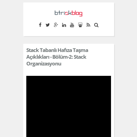
S
k
i
p
t
Stack Tabanlı Hafıza Taşma
o
Açıklıkları - Bölüm-2: Stack
c
Organizasyonu
o
n
t
e
n
t