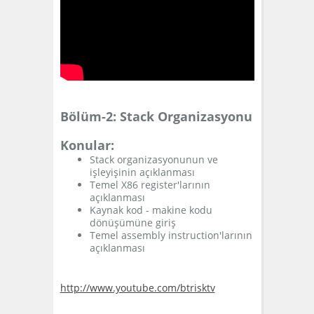
Bölüm-2: Stack Organizasyonu
Konular:
Stack organizasyonunun ve
işleyişinin açıklanması
Temel X86 register'larının
açıklanması
Kaynak kod - makine kodu
dönüşümüne giriş
Temel assembly instruction'larının
açıklanması
http://www.youtube.com/btrisktv