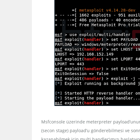
Msfconsole üzerinde meterpreter payload’unun 
(secon stage) payload’u gönderebilmesi ve sonr
kazanabilmek için multi handler’ımızı başlatıyo