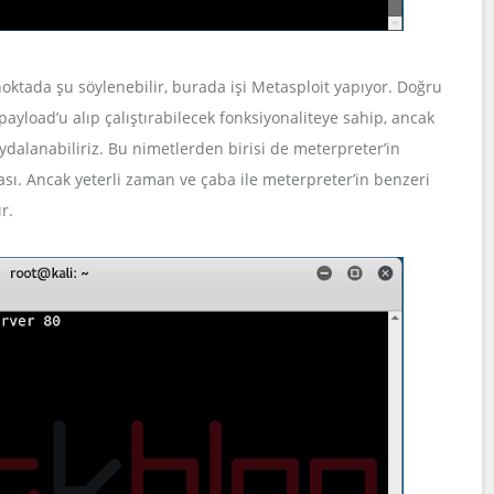
ktada şu söylenebilir, burada işi Metasploit yapıyor. Doğru
ayload’u alıp çalıştırabilecek fonksiyonaliteye sahip, ancak
alanabiliriz. Bu nimetlerden birisi de meterpreter’in
ı. Ancak yeterli zaman ve çaba ile meterpreter’in benzeri
r.