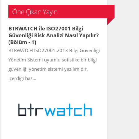
c
Öne Çıkan Yayın
h
f
BTRWATCH ile ISO27001 Bilgi
o
Güvenliği Risk Analizi Nasıl Yapılır?
r
(Bölüm - 1)
:
BTRWATCH ISO27001:2013 Bilgi Güvenliği
Yönetim Sistemi uyumlu sofistike bir bilgi
güvenliği yönetim sistemi yazılımıdır.
İçerdiği haz...