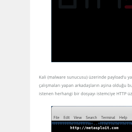
Kali (malware sunucusu) üzerinde payload’u ya
çalışmaları yapan arkadaşların aşina olduğu bu
istenen herhangi bir dosyayı istemciye HTTP üze