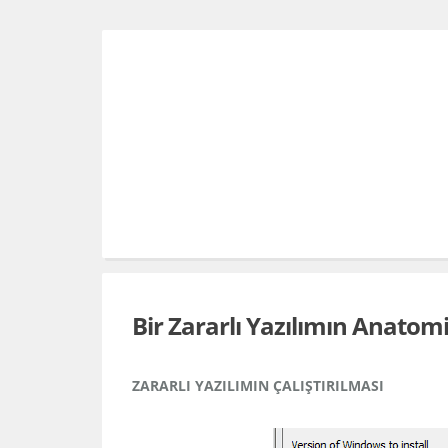
S
k
i
p
t
o
c
o
n
t
Bir Zararlı Yazılımın Anatomi
e
n
ZARARLI YAZILIMIN ÇALIŞTIRILMASI
t