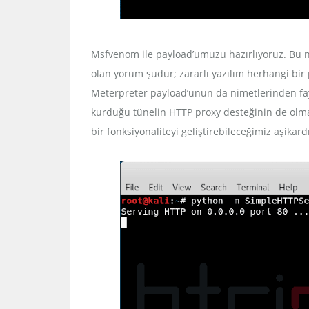
Msfvenom ile payload’umuzu hazırlıyoruz. Bu no
olan yorum şudur; zararlı yazılım herhangi bir p
Meterpreter payload’unun da nimetlerinden fayd
kurduğu tünelin HTTP proxy desteğinin de olmas
bir fonksiyonaliteyi geliştirebileceğimiz aşikardı