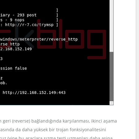
geri (reverse) bağlandığında karşılanması, ikinci aşama
asında da daha yüksek bir trojan fonksiyonalitesini
ruz (yine bu araçlara sızma testi uzmanları daha aşina