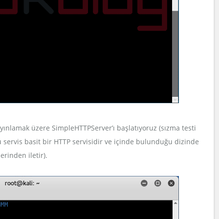
yınlamak üzere SimpleHTTPServer’ı başlatıyoruz (sızma testi
 servis basit bir HTTP servisidir ve içinde bulunduğu dizinde
rinden iletir).