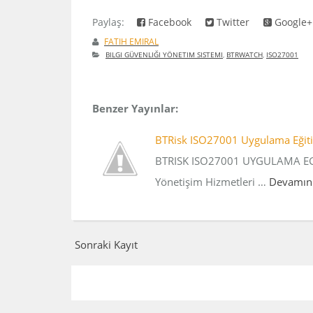
Paylaş:
Facebook
Twitter
Google+
FATIH EMIRAL
BILGI GÜVENLIĞI YÖNETIM SISTEMI
,
BTRWATCH
,
ISO27001
Benzer Yayınlar:
BTRisk ISO27001 Uygulama Eği
BTRISK ISO27001 UYGULAMA EGIT
Yönetişim Hizmetleri …
Devamın
Sonraki Kayıt