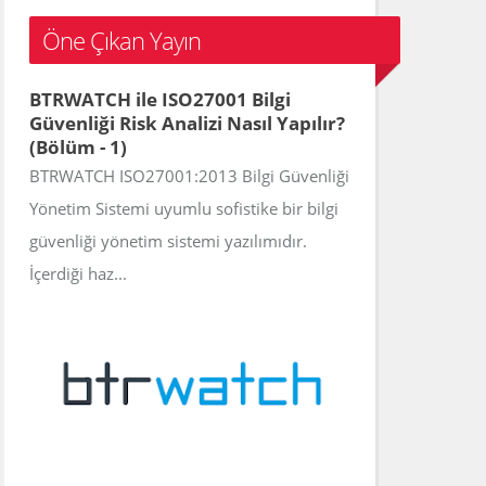
c
Öne Çıkan Yayın
h
f
BTRWATCH ile ISO27001 Bilgi
o
Güvenliği Risk Analizi Nasıl Yapılır?
r
(Bölüm - 1)
:
BTRWATCH ISO27001:2013 Bilgi Güvenliği
Yönetim Sistemi uyumlu sofistike bir bilgi
güvenliği yönetim sistemi yazılımıdır.
İçerdiği haz...