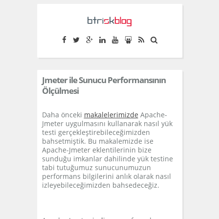
S
k
i
p
t
Jmeter ile Sunucu Performansının
o
Ölçülmesi
c
o
Daha önceki
makalelerimizde
Apache-
Jmeter uygulmasını kullanarak nasıl yük
n
testi gerçekleştirebileceğimizden
bahsetmiştik. Bu makalemizde ise
t
Apache-Jmeter eklentilerinin bize
e
sunduğu imkanlar dahilinde yük testine
tabi tutuğumuz sunucunumuzun
n
performans bilgilerini anlık olarak nasıl
izleyebileceğimizden bahsedeceğiz.
t