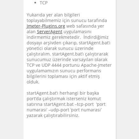
TCP
Yukarıda yer alan bilgileri
toplayabilmemiz için sunucu tarafında
Jmeter-Plugins.org
web safasında yer
alan
ServerAgent
uygulamasını
indirmemiz gerekmetedir. İndirdiğimiz
dosyayı arşivden çıkarıp, startAgent.bat’ı
yönetici olarak sunucu üzerinde
çalıştıralım. startAgent.bat’ı çalıştırarak
sunucumuz üzerinde varsayılan olarak
TCP ve UDP 4444 portunu Apache-Jmeter
uygulamamızın sunucu performans
bilgilerini toplaması için aktif etmiş
olduk.
startAgent.bat’ı herhangi bir başka
port’da çalıştırmak isterseniz komut
satırına startAgent.bat –tcp-port ‘port
numarası’ –udp-port ‘port numarası’
yazarak çalıştırabilirsiniz.