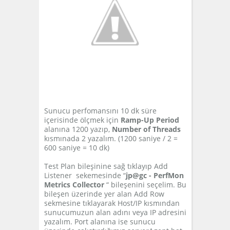
Sunucu perfomansını 10 dk süre
içerisinde ölçmek için
Ramp-Up Period
alanına 1200 yazıp,
Number of Threads
kısmınada 2 yazalım. (1200 saniye / 2 =
600 saniye = 10 dk)
Test Plan bileşinine sağ tıklayıp Add
Listener sekemesinde “
jp@gc - PerfMon
Metrics Collector
“ bileşenini seçelim. Bu
bileşen üzerinde yer alan Add Row
sekmesine tıklayarak Host/IP kısmından
sunucumuzun alan adını veya IP adresini
yazalım. Port alanına ise sunucu