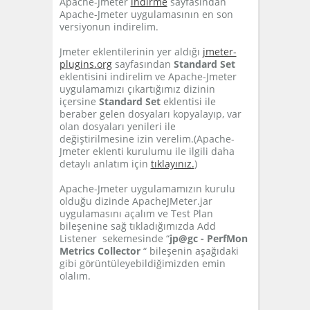
Apache-Jmeter
indirme
sayfasından
Apache-Jmeter uygulamasının en son
versiyonun indirelim.
Jmeter eklentilerinin yer aldığı
jmeter-
plugins.org
sayfasından
Standard Set
eklentisini indirelim ve Apache-Jmeter
uygulamamızı çıkartığımız dizinin
içersine
Standard Set
eklentisi ile
beraber gelen dosyaları kopyalayıp, var
olan dosyaları yenileri ile
değiştirilmesine izin verelim.(Apache-
Jmeter eklenti kurulumu ile ilgili daha
detaylı anlatım için
tıklayınız.
)
Apache-Jmeter uygulamamızın kurulu
olduğu dizinde ApacheJMeter.jar
uygulamasını açalım ve Test Plan
bileşenine sağ tıkladığımızda Add
Listener sekemesinde “
jp@gc - PerfMon
Metrics Collector
“ bileşenin aşağıdaki
gibi görüntüleyebildiğimizden emin
olalım.