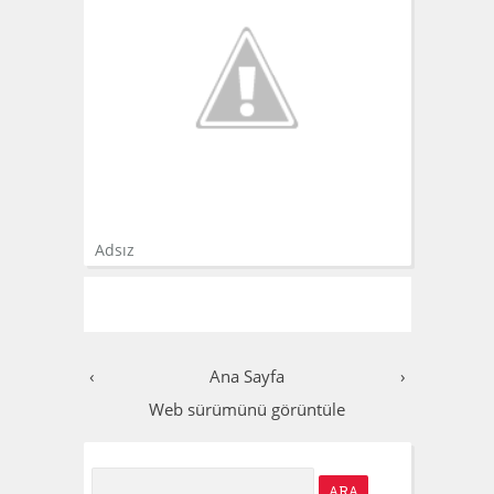
Adsız
‹
Ana Sayfa
›
Web sürümünü görüntüle
S