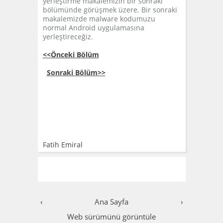
yerleştirme makalemizin bir sonraki
bölümünde görüşmek üzere. Bir sonraki
makalemizde malware kodumuzu
normal Android uygulamasına
yerleştireceğiz.
<<Önceki Bölüm
Sonraki Bölüm>>
BTRİSK Bilgi Güvenliği ve BT Yönetişim
Hizmetleri şirketi personeli tarafından
geliştirilen Pentest (Sızma Testi),
ISO27001, BT Denetimi ve bilgi güvenliği
hakkında herşeyi bulabileceğiniz
blog'dur.
Fatih Emiral
‹
Ana Sayfa
›
Web sürümünü görüntüle