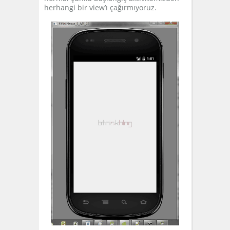
herhangi bir view’ı çağırmıyoruz.