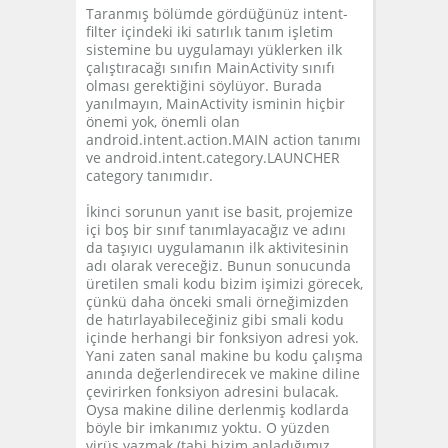
Taranmış bölümde gördüğünüz intent-
filter içindeki iki satırlık tanım işletim
sistemine bu uygulamayı yüklerken ilk
çalıştıracağı sınıfın MainActivity sınıfı
olması gerektiğini söylüyor. Burada
yanılmayın, MainActivity isminin hiçbir
önemi yok, önemli olan
android.intent.action.MAIN action tanımı
ve android.intent.category.LAUNCHER
category tanımıdır.
İkinci sorunun yanıt ise basit, projemize
içi boş bir sınıf tanımlayacağız ve adını
da taşıyıcı uygulamanın ilk aktivitesinin
adı olarak vereceğiz. Bunun sonucunda
üretilen smali kodu bizim işimizi görecek,
çünkü daha önceki smali örneğimizden
de hatırlayabileceğiniz gibi smali kodu
içinde herhangi bir fonksiyon adresi yok.
Yani zaten sanal makine bu kodu çalışma
anında değerlendirecek ve makine diline
çevirirken fonksiyon adresini bulacak.
Oysa makine diline derlenmiş kodlarda
böyle bir imkanımız yoktu. O yüzden
virüs yazmak (tabi bizim anladığımız