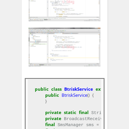
public
class
BtriskService
extends
 Servi
public
BtriskService
()
{
}
private
static
final
=
 String ACTION
private
 BroadcastReceiver btriskR
final
=
.
 SmsManager sms 
 SmsManager