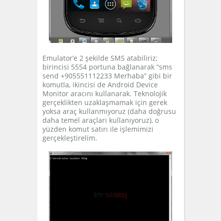
Emulator’e 2 şekilde SMS atabiliriz;
birincisi 5554 portuna bağlanarak “sms
send +905551112233 Merhaba” gibi bir
komutla, ikincisi de Android Device
Monitor aracını kullanarak. Teknolojik
gerçeklikten uzaklaşmamak için gerek
yoksa araç kullanmıyoruz (daha doğrusu
daha temel araçları kullanıyoruz), o
yüzden komut satırı ile işlemimizi
gerçekleştirelim.