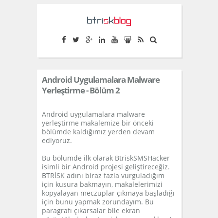
S
k
i
p
t
Android Uygulamalara Malware
o
Yerleştirme - Bölüm 2
c
o
Android uygulamalara malware
yerleştirme makalemize bir önceki
n
bölümde kaldığımız yerden devam
ediyoruz.
t
e
Bu bölümde ilk olarak BtriskSMSHacker
isimli bir Android projesi geliştireceğiz.
n
BTRİSK adını biraz fazla vurguladığım
için kusura bakmayın, makalelerimizi
t
kopyalayan meczuplar çıkmaya başladığı
için bunu yapmak zorundayım. Bu
paragrafı çıkarsalar bile ekran