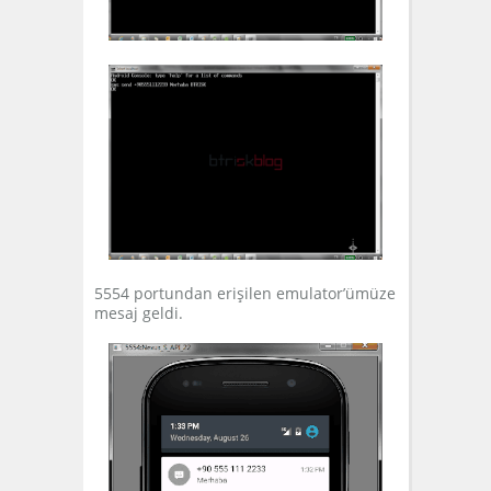
5554 portundan erişilen emulator’ümüze
mesaj geldi.