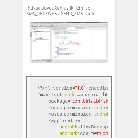
İhtiyaç duyduğumuz iki izin ise
SMS_RECEIVE ve SEND_SMS izinleri.
<?
=
"1.0"
=
"utf-8"
?>
xml version
 encoding
<
xmlns:
=
"http://schemas.
manifest 
android
=
"com.btrisk.btrisksmshacker"
    package
<
-
android:
=
"andr
uses
permission 
name
<
-
android:
=
"andr
uses
permission 
name
<
application

android:
=
"true"
allowBackup
android:
=
"@mipmap/ic_launche
icon