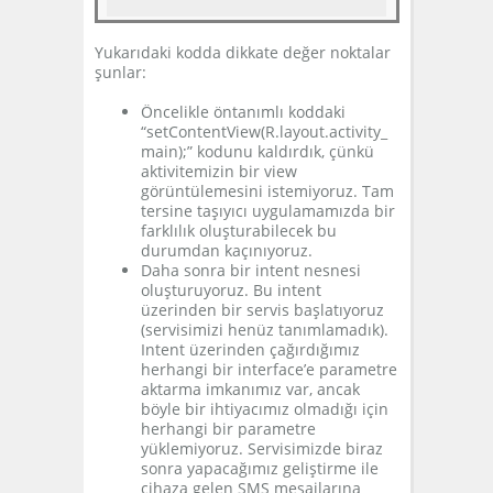
Yukarıdaki kodda dikkate değer noktalar
şunlar:
Öncelikle öntanımlı koddaki
“setContentView(R.layout.activity_
main);” kodunu kaldırdık, çünkü
aktivitemizin bir view
görüntülemesini istemiyoruz. Tam
tersine taşıyıcı uygulamamızda bir
farklılık oluşturabilecek bu
durumdan kaçınıyoruz.
Daha sonra bir intent nesnesi
oluşturuyoruz. Bu intent
üzerinden bir servis başlatıyoruz
(servisimizi henüz tanımlamadık).
Intent üzerinden çağırdığımız
herhangi bir interface’e parametre
aktarma imkanımız var, ancak
böyle bir ihtiyacımız olmadığı için
herhangi bir parametre
yüklemiyoruz. Servisimizde biraz
sonra yapacağımız geliştirme ile
cihaza gelen SMS mesajlarına