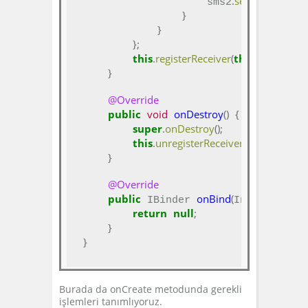
.
sendTextMessa
                    sms2
}
}
};
this
.
registerReceiver
(
this
.
btriskRece
}
@Override
public
void
onDestroy
()
{
super
.
onDestroy
();
this
.
unregisterReceiver
(
this
.
btriskRe
}
@Override
public
onBind
(
)
 IBinder 
Intent arg0
return
null
;
}
}
Burada da onCreate metodunda gerekli
işlemleri tanımlıyoruz.