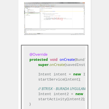
@Override
protected
void
onCreate
(
Bundle savedIns
super
.
onCreate
(
);
savedInstanceState
=
new
(
this
,
    Intent intent 
 Intent
 
(
);
    startService
intent
// BTRISK - BURADA UYGULAMA AKISI ZARAR
=
new
(
    Intent intent2 
 Intent
getA
(
);
    startActivity
intent2
}