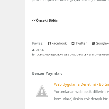
<<Önceki Bölüm
Paylaş:
Facebook
Twitter
Google+
ADSIZ
COMMAND INJECTION
,
WEB UYGULAMA DENETIMI
,
WEB UYGU
Benzer Yayınlar:
Web Uygulama Denetimi - Bölüm-7
Yorumlanan web betik dillerine (
komutlara) ilişkin çok detaylı bir