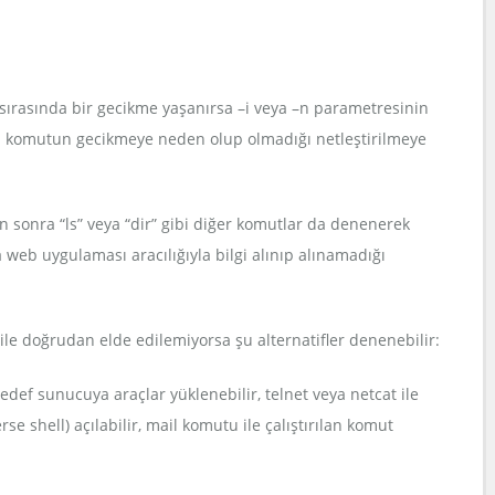
ı sırasında bir gecikme yaşanırsa –i veya –n parametresinin
len komutun gecikmeye neden olup olmadığı netleştirilmeye
en sonra “ls” veya “dir” gibi diğer komutlar da denenerek
 web uygulaması aracılığıyla bilgi alınıp alınamadığı
le doğrudan elde edilemiyorsa şu alternatifler denenebilir:
e hedef sunucuya araçlar yüklenebilir, telnet veya netcat ile
se shell) açılabilir, mail komutu ile çalıştırılan komut