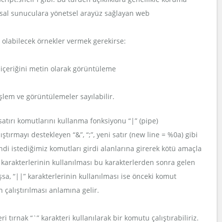
umsal sunuculara yönetsel arayüz sağlayan web
 olabilecek örnekler vermek gerekirse:
) içeriğini metin olarak görüntüleme
şlem ve görüntülemeler sayılabilir.
atırı komutlarını kullanma fonksiyonu “|” (pipe)
tırmayı destekleyen “&”, “;”, yeni satır (new line = %0a) gibi
ndi istediğimiz komutları girdi alanlarına girerek kötü amaçla
 karakterlerinin kullanılması bu karakterlerden sonra gelen
a, “||” karakterlerinin kullanılması ise önceki komut
çalıştırılması anlamına gelir.
 tırnak “`” karakteri kullanılarak bir komutu çalıştırabiliriz.