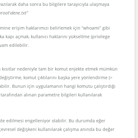
azılarak daha sonra bu bilgilere tarayıcıyla ulaşmaya
wroot\dene.txt”
emine erişim haklarımızı belirlemek için “whoami” gibi
ka kapı açmak, kullanıcı haklarını yükseltme (privilege
evam edilebilir.
ka kısıtlar nedeniyle tam bir komut enjekte etmek mümkün
değiştirme, komut çıktılarını başka yere yönlendirme (>
abilir. Bunun için uygulamanın hangi komutu çalıştırdığı
ci tarafından alınan parametre bilgileri kullanılarak
te edilmesi engelleniyor olabilir. Bu durumda eğer
çevresel değişkeni kullanılarak çalışma anında bu değer
.