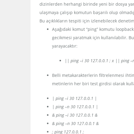
dizinlerden herhangi birinde yeni bir dosya ya
ulaşmaya çalışıp komutun başarılı olup olmadığı
Bu açıklıkların tespiti için izlenebilecek deneti
Aşağıdaki komut “ping” komutu loopback 
gecikmesi yaratmak için kullanılabilir
yarayacaktır:
|| ping –i 30 127.0.0.1 ; x || ping –
Belli metakarakterlerin filtrelenmesi iht
metinlerin her biri test girdisi olarak kull
| ping –i 30 127.0.0.1 |
| ping –n 30 127.0.0.1 |
& ping –i 30 127.0.0.1 &
& ping –n 30 127.0.0.1 &
; ping 127.0.0.1 ;