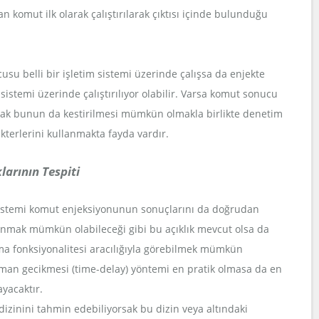
 komut ilk olarak çalıştırılarak çıktısı içinde bulunduğu
u belli bir işletim sistemi üzerinde çalışsa da enjekte
sistemi üzerinde çalıştırılıyor olabilir. Varsa komut sonucu
arak bunun da kestirilmesi mümkün olmakla birlikte denetim
erlerini kullanmakta fayda vardır.
larının Tespiti
sistemi komut enjeksiyonunun sonuçlarını da doğrudan
lanmak mümkün olabileceği gibi bu açıklık mevcut olsa da
ma fonksiyonalitesi aracılığıyla görebilmek mümkün
aman gecikmesi (time-delay) yöntemi en pratik olmasa da en
ayacaktır.
zinini tahmin edebiliyorsak bu dizin veya altındaki