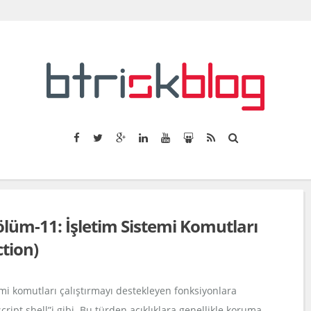
üm-11: İşletim Sistemi Komutları
tion)
i komutları çalıştırmayı destekleyen fonksiyonlara
cript.shell”i gibi. Bu türden açıklıklara genellikle koruma