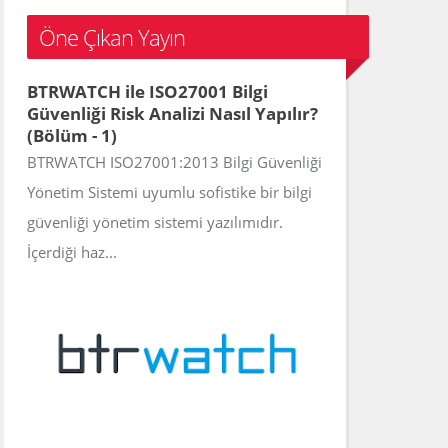
c
Öne Çıkan Yayın
h
f
BTRWATCH ile ISO27001 Bilgi
o
Güvenliği Risk Analizi Nasıl Yapılır?
r
(Bölüm - 1)
:
BTRWATCH ISO27001:2013 Bilgi Güvenliği
Yönetim Sistemi uyumlu sofistike bir bilgi
güvenliği yönetim sistemi yazılımıdır.
İçerdiği haz...