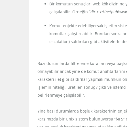
Bir komutun sonuçları web kök dizinine y
çalışılabilir. Örneğin “
dir > c:\inetpub\ww
Komut enjekte edebiliyorsak işletim sist
komutlar çalıştırılabilir. Bundan sonra ar
escalation) saldırıları gibi aktivitelerle d
Bazı durumlarda filtreleme kuralları veya baş
olmayabilir ancak yine de komut anahtarlarını 
karakteri ile) gibi saldırılar yapmak mümkün ol
işlemin niteliği, üretilen sonuç / çıktı ve istem
belirlenmeye çalışılabilir.
Yine bazı durumlarda boşluk karakterinin enjek
karşımızda bir Unix sistem bulunuyorsa “$IFS” 
yerine boşluk karakteri geçmesini sağlayabiliriz